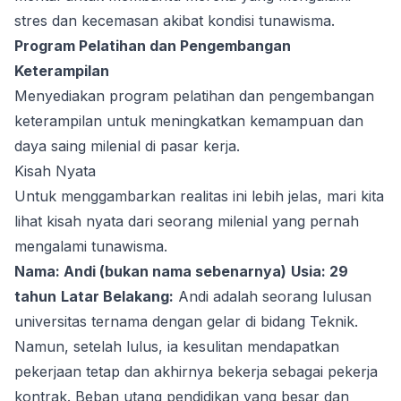
stres dan kecemasan akibat kondisi tunawisma.
Program Pelatihan dan Pengembangan
Keterampilan
Menyediakan program pelatihan dan pengembangan
keterampilan untuk meningkatkan kemampuan dan
daya saing milenial di pasar kerja.
Kisah Nyata
Untuk menggambarkan realitas ini lebih jelas, mari kita
lihat kisah nyata dari seorang milenial yang pernah
mengalami tunawisma.
Nama: Andi (bukan nama sebenarnya)
Usia: 29
tahun
Latar Belakang:
Andi adalah seorang lulusan
universitas ternama dengan gelar di bidang Teknik.
Namun, setelah lulus, ia kesulitan mendapatkan
pekerjaan tetap dan akhirnya bekerja sebagai pekerja
kontrak. Beban utang pendidikan yang besar dan