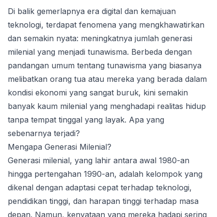
Di balik gemerlapnya era digital dan kemajuan
teknologi, terdapat fenomena yang mengkhawatirkan
dan semakin nyata: meningkatnya jumlah generasi
milenial yang menjadi tunawisma. Berbeda dengan
pandangan umum tentang tunawisma yang biasanya
melibatkan orang tua atau mereka yang berada dalam
kondisi ekonomi yang sangat buruk, kini semakin
banyak kaum milenial yang menghadapi realitas hidup
tanpa tempat tinggal yang layak. Apa yang
sebenarnya terjadi?
Mengapa Generasi Milenial?
Generasi milenial, yang lahir antara awal 1980-an
hingga pertengahan 1990-an, adalah kelompok yang
dikenal dengan adaptasi cepat terhadap teknologi,
pendidikan tinggi, dan harapan tinggi terhadap masa
depan. Namun, kenyataan yang mereka hadapi sering