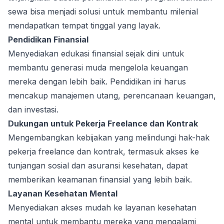
sewa bisa menjadi solusi untuk membantu milenial
mendapatkan tempat tinggal yang layak.
Pendidikan Finansial
Menyediakan edukasi finansial sejak dini untuk
membantu generasi muda mengelola keuangan
mereka dengan lebih baik. Pendidikan ini harus
mencakup manajemen utang, perencanaan keuangan,
dan investasi.
Dukungan untuk Pekerja Freelance dan Kontrak
Mengembangkan kebijakan yang melindungi hak-hak
pekerja freelance dan kontrak, termasuk akses ke
tunjangan sosial dan asuransi kesehatan, dapat
memberikan keamanan finansial yang lebih baik.
Layanan Kesehatan Mental
Menyediakan akses mudah ke layanan kesehatan
mental untuk membantu mereka yang mengalami