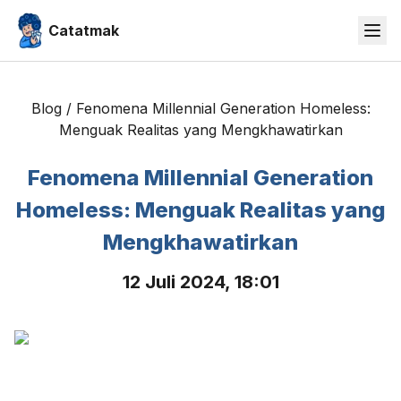
Catatmak
Blog
/
Fenomena Millennial Generation Homeless:
Menguak Realitas yang Mengkhawatirkan
Fenomena Millennial Generation
Homeless: Menguak Realitas yang
Mengkhawatirkan
12 Juli 2024, 18:01